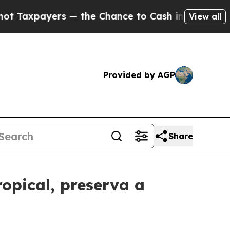
Taxpayers — the Chance to Cash in on Publicly O
View all
Provided by AGP
Share
opical, preserva a