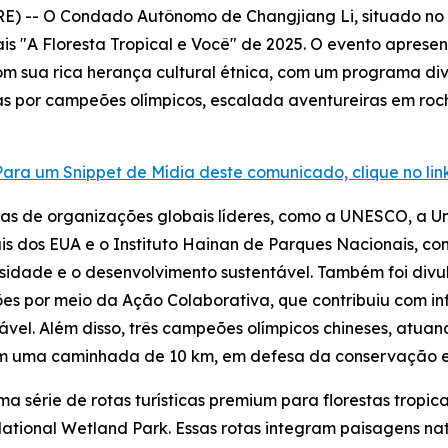
) -- O Condado Autônomo de Changjiang Li, situado no 
is "A Floresta Tropical e Você" de 2025. O evento aprese
m sua rica herança cultural étnica, com um programa dive
as por campeões olímpicos, escalada aventureiras em roch
Para um Snippet de Mídia deste comunicado, clique no link
istas de organizações globais líderes, como a UNESCO, a 
s dos EUA e o Instituto Hainan de Parques Nacionais, c
sidade e o desenvolvimento sustentável. Também foi div
ões por meio da Ação Colaborativa
, que contribuiu com i
tável. Além disso, três campeões olímpicos chineses, atu
 em uma caminhada de 10 km, em defesa da conservação e
série de rotas turísticas premium para florestas tropica
tional Wetland Park. Essas rotas integram paisagens nat