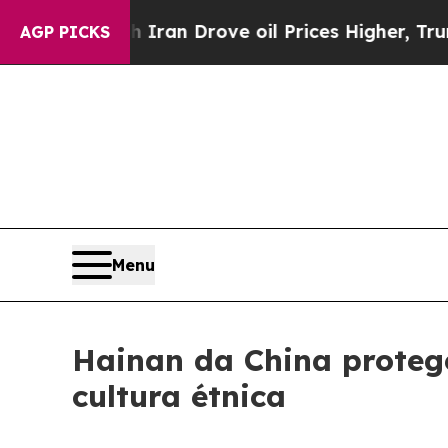
s war With Iran Drove oil Prices Higher, Trump 
AGP PICKS
Menu
Hainan da China protege
cultura étnica